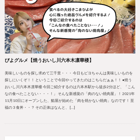
ぴよグルメ【焼うおいし川六本木凛華楼】
美味しいものを探し求めて三千里・・・ 今日もピヨちゃんは美味しいものを
探しにいくぞ！！ ということで今回やってきたのはこちらだぁぁ！！ ●焼う
おいし川六本木凛華楼 今回ご紹介するのは六本木駅から徒歩2分ほど、「こん
なの食べたことない・・・！」 そんな新感覚の「肉のない焼肉屋」！ 2021年
11月10日にオープンした、鮨屋が始めた「肉を焼かない焼肉」なのです！ 至
福の３食丼・・？ その正体はなんと、 […]