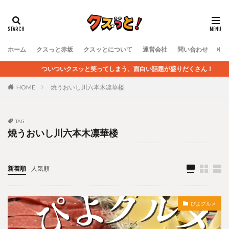
ホーム
クスっと赤坂
クスッとについて
運営会社
問い合わせ
ついついクスッと笑ってしまう、面白い話題が盛りだくさん！
HOME
焼うおいし川六本木凛華楼
TAG
焼うおいし川六本木凛華楼
新着順
人気順
ぴよグルメ