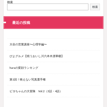
検索
検索
最近の投稿
大谷の営業講座〜心理学編〜
ぴよグルメ【焼うおいし川六本木凛華楼】
haraの変顔ランキング
第1回！映えない写真選手権
ピヨちゃんの大冒険 Vol.2（3話・4話）