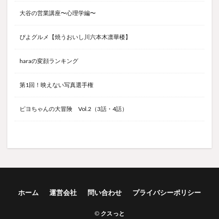
大谷の営業講座〜心理学編〜
ぴよグルメ【焼うおいし川六本木凛華楼】
haraの変顔ランキング
第1回！映えない写真選手権
ピヨちゃんの大冒険 Vol.2（3話・4話）
ホーム
運営会社
問い合わせ
プライバシーポリシー
©
クスっと