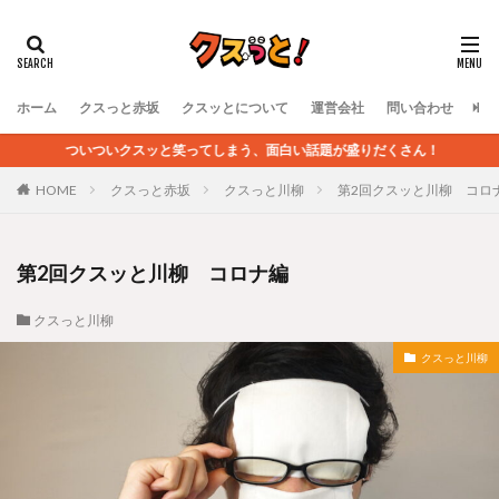
ホーム
クスっと赤坂
クスッとについて
運営会社
問い合わせ
ついついクスッと笑ってしまう、面白い話題が盛りだくさん！
HOME
クスっと赤坂
クスっと川柳
第2回クスッと川柳 コロ
第2回クスッと川柳 コロナ編
クスっと川柳
クスっと川柳